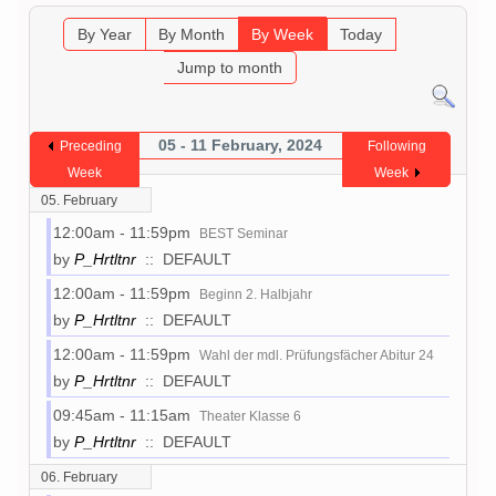
By Year
By Month
By Week
Today
Jump to month
05 - 11 February, 2024
Preceding
Following
Week
Week
05. February
12:00am - 11:59pm
BEST Seminar
by
P_Hrtltnr
:: DEFAULT
12:00am - 11:59pm
Beginn 2. Halbjahr
by
P_Hrtltnr
:: DEFAULT
12:00am - 11:59pm
Wahl der mdl. Prüfungsfächer Abitur 24
by
P_Hrtltnr
:: DEFAULT
09:45am - 11:15am
Theater Klasse 6
by
P_Hrtltnr
:: DEFAULT
06. February