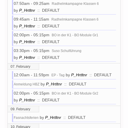
07:50am - 09:25am
Radhelmkampagne Klassen 6
by
P_Hrtltnr
:: DEFAULT
09:45am - 11:15am
Radhelmkampagne Klassen 6
by
P_Hrtltnr
:: DEFAULT
02:00pm - 05:15pm
BO in der K1 - BO Module Gr1
by
P_Hrtltnr
:: DEFAULT
03:30pm - 05:15pm
Suso Schulführung
by
P_Hrtltnr
:: DEFAULT
07. February
12:00am - 11:59pm
by
P_Hrtltnr
:: DEFAULT
EP - Tag
by
P_Hrtltnr
:: DEFAULT
Anmeldung HBZ
02:00pm - 05:15pm
BO in der K1 - BO Module Gr2
by
P_Hrtltnr
:: DEFAULT
09. February
by
P_Hrtltnr
:: DEFAULT
Fasnachtsferien
10. February