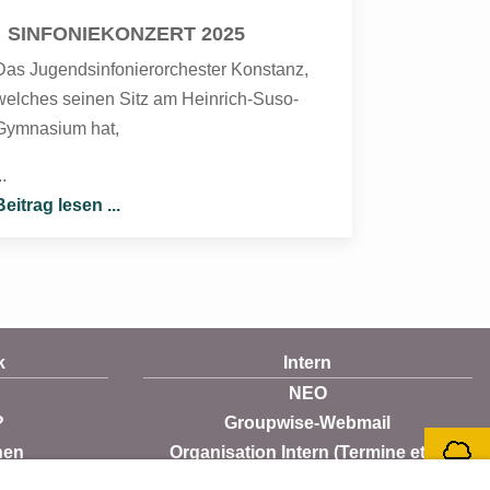
SINFONIEKONZERT 2025
Das Jugendsinfonierorchester Konstanz,
welches seinen Sitz am Heinrich-Suso-
Gymnasium hat,
..
Beitrag lesen ...
k
Intern
NEO
?
Groupwise-Webmail
nen
Organisation Intern (Termine etc.)
Login