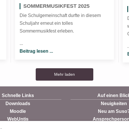
SOMMERMUSIKFEST 2025
Die Schulgemeinschaft durfte in diesem
Schuljahr erneut ein tolles
Sommermusikfest erleben.
...
.
Beitrag lesen ...
Mehr laden
Schnelle Links
Auf einen Blic
Downloads
Neuigkeiten
Moodle
Neu am Suso
WebUntis
Ansprechperso
Mensa
Praktikum