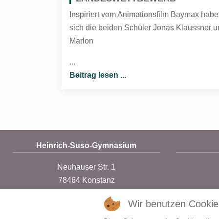
Inspiriert vom Animationsfilm Baymax hab
sich die beiden Schüler Jonas Klaussner 
Marlon
...
Beitrag lesen ...
Heinrich-Suso-Gymnasium
Neuhauser Str. 1
78464 Konstanz
07531 / 80233-0
Wir benutzen Cookie
direktion@suso.konstanz.de