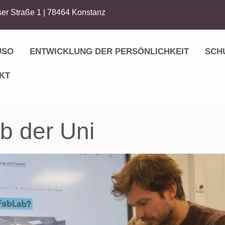
er Straße 1 | 78464 Konstanz
USO
ENTWICKLUNG DER PERSÖNLICHKEIT
SCH
KT
b der Uni