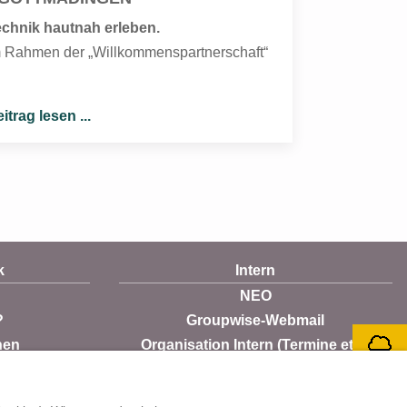
echnik hautnah erleben.
 Rahmen der „Willkommenspartnerschaft“
itrag lesen ...
k
Intern
NEO
?
Groupwise-Webmail
nen
Organisation Intern (Termine etc.)
Login