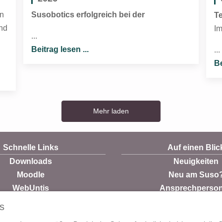
en
Susobotics erfolgreich bei der
T
und
Im
...
Beitrag lesen ...
...
Be
Mehr laden
Schnelle Links
Auf einen Blic
Downloads
Neuigkeiten
Moodle
Neu am Suso
WebUntis
Ansprechperso
Mensa
Praktikum
s
FILR
Referendariat