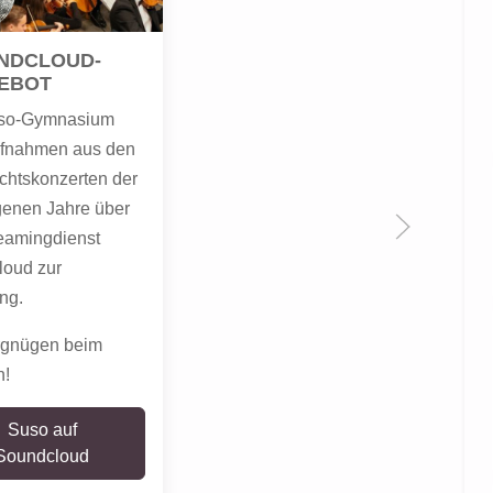
NDCLOUD-
EBOT
so-Gymnasium
Aufnahmen aus den
htskonzerten der
enen Jahre über
eamingdienst
oud zur
ng.
rgnügen beim
n!
Suso auf
Soundcloud