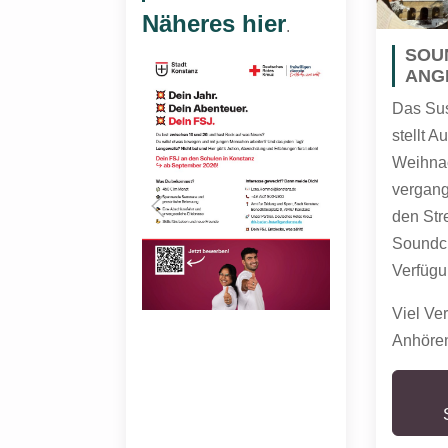
Näheres hier
.
SOU
ANG
Das Su
stellt 
Weihnac
vergang
den Str
Soundcl
Verfügu
Viel Ve
Anhöre