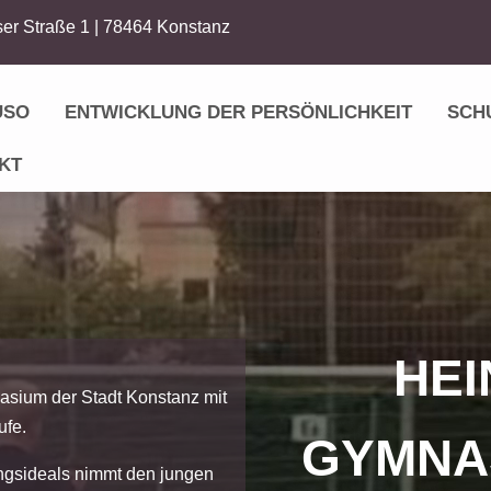
er Straße 1 | 78464 Konstanz
USO
ENTWICKLUNG DER PERSÖNLICHKEIT
SCH
KT
HEI
asium der Stadt Konstanz mit
ufe.
GYMNA
ngsideals nimmt den jungen