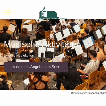
Mobile Menu Toggle
Musische Aktivitäten
aktuelle Neuigkeiten
musisches Angebot am Suso
Bildnachweis:
reichenau.photo