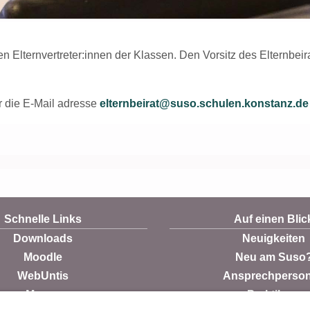
n Elternvertreter:innen der Klassen. Den Vorsitz des Elternbeir
r die E-Mail adresse
elternbeirat@suso.schulen.konstanz.de
Schnelle Links
Auf einen Blic
Downloads
Neuigkeiten
Moodle
Neu am Suso
WebUntis
Ansprechperso
Mensa
Praktikum