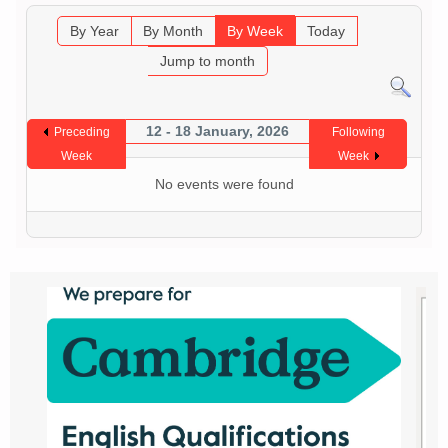
By Year
By Month
By Week
Today
Jump to month
12 - 18 January, 2026
Preceding
Following
Week
Week
No events were found