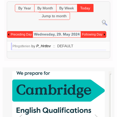
By Year
By Month
By Week
Today
Jump to month
Wednesday, 29. May 2024
Preceding Day
Following Day
by
P_Hrtltnr
:: DEFAULT
Pfingstferien