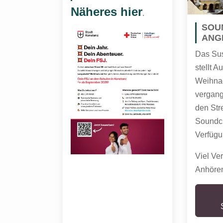
Näheres hier
.
SOU
ANG
Das Su
stellt 
Weihnac
vergang
den Str
Soundcl
Verfügu
Viel Ve
Anhöre