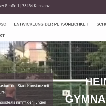
er Straße 1 | 78464 Konstanz
USO
ENTWICKLUNG DER PERSÖNLICHKEIT
SCH
KT
HEI
asium der Stadt Konstanz mit
ufe.
GYMNA
ngsideals nimmt den jungen