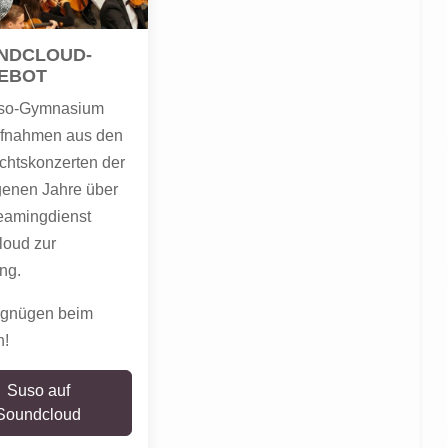
NDCLOUD-
EBOT
so-Gymnasium
Aufnahmen aus den
htskonzerten der
enen Jahre über
eamingdienst
oud zur
ng.
rgnügen beim
n!
Suso auf
Soundcloud