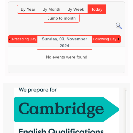
By Year
By Month
By Week
Today
Jump to month
Sunday, 03. November
Preceding Day
Following Day
2024
No events were found