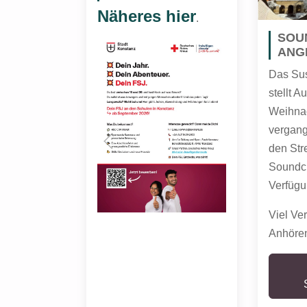
Näheres hier
.
SOU
ANG
Das Su
stellt 
Weihnac
vergang
den Str
Soundcl
Verfügu
Viel Ve
Anhöre