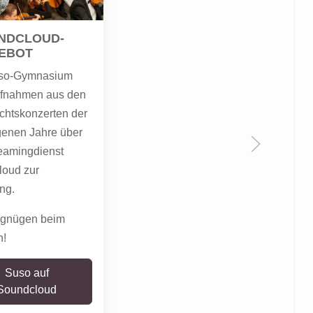
NDCLOUD-
EBOT
so-Gymnasium
Aufnahmen aus den
htskonzerten der
enen Jahre über
eamingdienst
oud zur
ng.
rgnügen beim
n!
Suso auf
Soundcloud