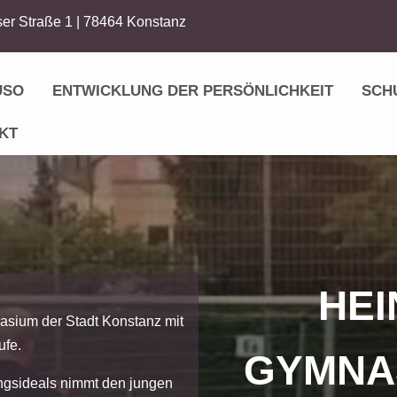
er Straße 1 | 78464 Konstanz
USO
ENTWICKLUNG DER PERSÖNLICHKEIT
SCH
KT
HEI
asium der Stadt Konstanz mit
ufe.
GYMNA
ngsideals nimmt den jungen