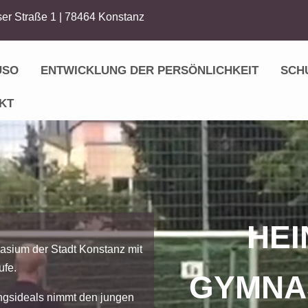
er Straße 1 | 78464 Konstanz
USO
ENTWICKLUNG DER PERSÖNLICHKEIT
SCH
KT
HEI
asium der Stadt Konstanz mit
ufe.
GYMNA
ngsideals nimmt den jungen