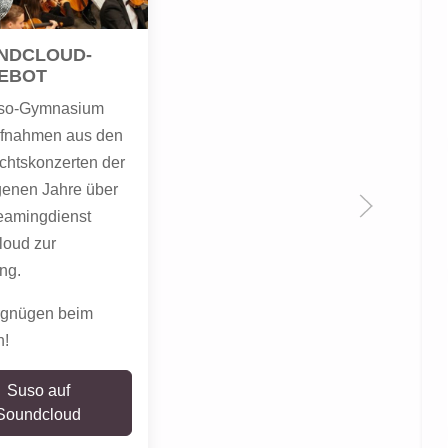
NDCLOUD-
EBOT
so-Gymnasium
Aufnahmen aus den
htskonzerten der
enen Jahre über
eamingdienst
oud zur
ng.
rgnügen beim
n!
Suso auf
Soundcloud