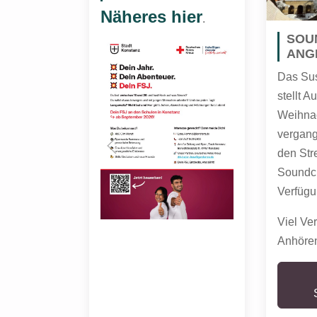
Näheres hier
.
SOU
ANG
Das Su
stellt 
Weihnac
vergang
den Str
Soundcl
Verfügu
Viel Ve
Anhöre