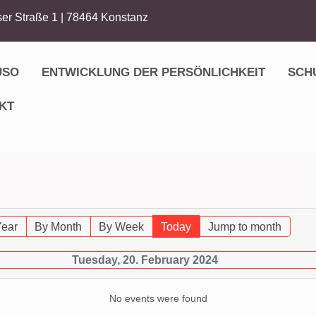
er Straße 1 | 78464 Konstanz
USO
ENTWICKLUNG DER PERSÖNLICHKEIT
SCH
KT
Year
By Month
By Week
Today
Jump to month
Tuesday, 20. February 2024
No events were found