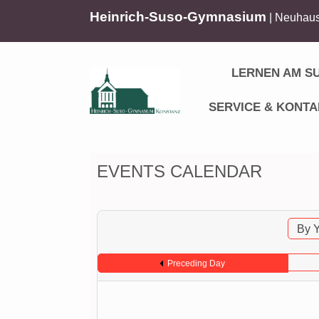
Heinrich-Suso-Gymnasium
| Neuhaus
LERNEN AM S
SERVICE & KONTA
EVENTS CALENDAR
By 
Preceding Day