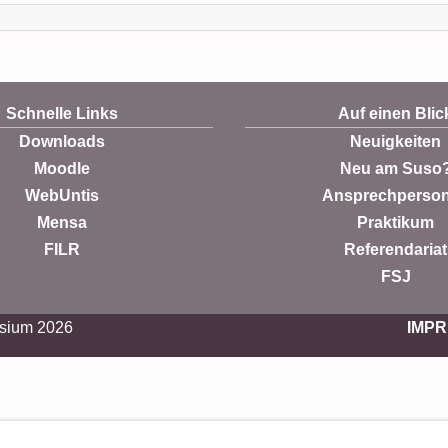
Schnelle Links
Auf einen Blic
Downloads
Neuigkeiten
Moodle
Neu am Suso
WebUntis
Ansprechperso
Mensa
Praktikum
FILR
Referendariat
FSJ
sium 2026
IMP