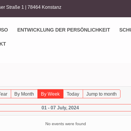
er Straße 1 | 78464 Konstanz
USO
ENTWICKLUNG DER PERSÖNLICHKEIT
SCH
KT
Year
By Month
By Week
Today
Jump to month
01 - 07 July, 2024
No events were found