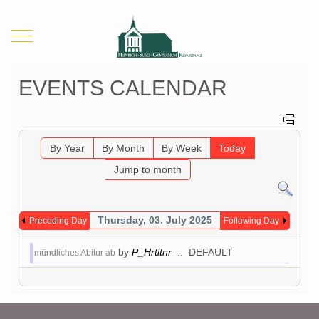
Mobile Menu Toggle
EVENTS CALENDAR
By Year
By Month
By Week
Today
Jump to month
Thursday, 03. July 2025
Preceding Day
Following Day
by
P_Hrtltnr
:: DEFAULT
mündliches Abitur ab