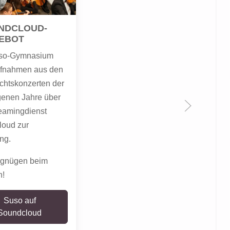
NDCLOUD-
EBOT
so-Gymnasium
Aufnahmen aus den
htskonzerten der
enen Jahre über
eamingdienst
oud zur
ng.
rgnügen beim
n!
Suso auf
Soundcloud