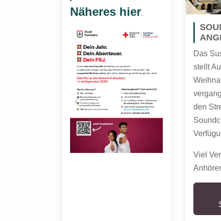
Näheres hier
.
SOU
ANG
Das Su
stellt 
Weihnac
vergang
den Str
Soundcl
Verfügu
Viel Ve
Anhöre