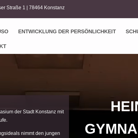
er Straße 1 | 78464 Konstanz
USO
ENTWICKLUNG DER PERSÖNLICHKEIT
SCH
KT
HEI
asium der Stadt Konstanz mit
ufe.
GYMNA
ngsideals nimmt den jungen